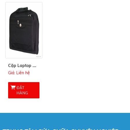
C
ặp Laptop Dell
Giá: Liên hệ
ĐẶT
HÀNG