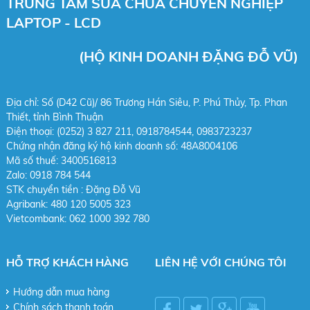
TRUNG TÂM SỬA CHỮA CHUYÊN NGHIỆP
LAPTOP - LCD
(HỘ KINH DOANH ĐẶNG ĐỖ VŨ)
Địa chỉ: Số (D42 Cũ)/ 86 Trương Hán Siêu, P. Phú Thủy, Tp. Phan
Thiết, tỉnh Bình Thuận
Điện thoại: (0252) 3 827 211, 0918784544,
0983723237
Chứng nhận đăng ký hộ kinh doanh số: 48A8004106
Mã số thuế: 3400516813
Zalo: 0918 784 544
STK chuy
ển tiền : Đặng Đỗ Vũ
Agribank: 480 120 5005 323
Vietcombank: 062 1000 392 780
HỖ TRỢ KHÁCH HÀNG
LIÊN HỆ VỚI CHÚNG TÔI
Hướng dẫn mua hàng
Chính sách thanh toán