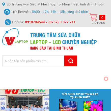
86 Trương Hán Siêu, P. Phú Thủy, Tp. Phan Thiết, tỉnh Bình Thuận
Lịch làm việc
8h00 - 12h, 14h - 18h, sáng chủ nhật
0
Hotline:
0918784544
-
(0252) 3 827 211
GIỎ HÀNG
TRUNG TÂM SỬA CHỮA
LAPTOP - LCD
CHUYÊN NGHIỆP
HÀNG
ĐẦU
TẠI
BÌNH
THUẬN