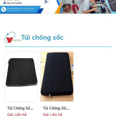
Túi chống sốc
T
úi Chống Sốc 14 Inch loại tốt
T
úi Chống Sốc 13 Inch
Giá: Liên hệ
Giá: Liên hệ