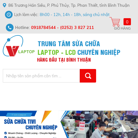
86 Trương Hán Siêu, P. Phú Thủy, Tp. Phan Thiết, tỉnh Bình Thuận
Lịch làm việc
8h00 - 12h, 14h - 18h, sáng chủ nhật
0
Hotline:
0918784544
-
(0252) 3 827 211
GIỎ HÀNG
TRUNG TÂM SỬA CHỮA
LAPTOP - LCD
CHUYÊN NGHIỆP
HÀNG
ĐẦU
TẠI
BÌNH
THUẬN