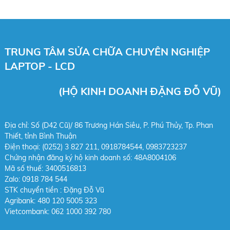
TRUNG TÂM SỬA CHỮA CHUYÊN NGHIỆP
LAPTOP - LCD
(HỘ KINH DOANH ĐẶNG ĐỖ VŨ)
Địa chỉ: Số (D42 Cũ)/ 86 Trương Hán Siêu, P. Phú Thủy, Tp. Phan
Thiết, tỉnh Bình Thuận
Điện thoại: (0252) 3 827 211, 0918784544,
0983723237
Chứng nhận đăng ký hộ kinh doanh số: 48A8004106
Mã số thuế: 3400516813
Zalo: 0918 784 544
STK chuy
ển tiền : Đặng Đỗ Vũ
Agribank: 480 120 5005 323
Vietcombank: 062 1000 392 780