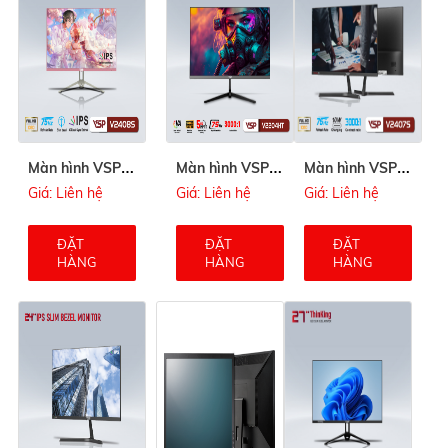
M
àn hình VSP 24inch V2408 (Pink)
M
àn hình VSP 22inch V2204HT
M
àn hình VSP 24inch V2407S
Giá: Liên hệ
Giá: Liên hệ
Giá: Liên hệ
ĐẶT
ĐẶT
ĐẶT
HÀNG
HÀNG
HÀNG