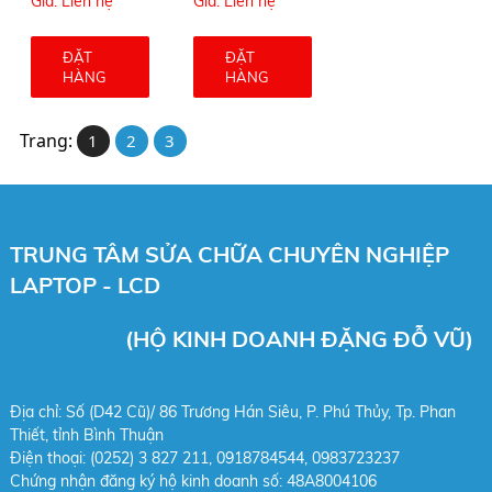
Giá: Liên hệ
Giá: Liên hệ
ĐẶT
ĐẶT
HÀNG
HÀNG
Trang:
1
2
3
TRUNG TÂM SỬA CHỮA CHUYÊN NGHIỆP
LAPTOP - LCD
(HỘ KINH DOANH ĐẶNG ĐỖ VŨ)
Địa chỉ: Số (D42 Cũ)/ 86 Trương Hán Siêu, P. Phú Thủy, Tp. Phan
Thiết, tỉnh Bình Thuận
Điện thoại: (0252) 3 827 211, 0918784544,
0983723237
Chứng nhận đăng ký hộ kinh doanh số: 48A8004106