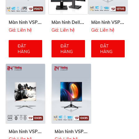
M
àn hình VSP 24inch IP2407S
M
àn hình Dell P2210 22inch
M
àn hình VSP 27inch V2704S
Giá: Liên hệ
Giá: Liên hệ
Giá: Liên hệ
ĐẶT
ĐẶT
ĐẶT
HÀNG
HÀNG
HÀNG
M
àn hình VSP 24inch V2408S White
M
àn hình VSP 24inch V2408S Black