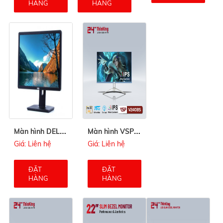
HÀNG
HÀNG
M
àn hình DELL P2212 W (Cũ)
M
àn hình VSP 24inch V2408 (Blue)
Giá: Liên hệ
Giá: Liên hệ
ĐẶT
ĐẶT
HÀNG
HÀNG