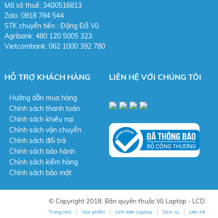
Mã số thuế: 3400516813
Zalo: 0918 784 544
STK chuy
ển tiền : Đặng Đỗ Vũ
Agribank: 480 120 5005 323
Vietcombank: 062 1000 392 780
HỖ TRỢ KHÁCH HÀNG
LIÊN HỆ VỚI CHÚNG TÔI
Hướng dẫn mua hàng
Chính sách thanh toán
Chính sách khiếu nại
Chính sách vận chuyển
Chính sách đổi trả
Chính sách bảo hành
Chính sách kiểm hàng
Chính sách bảo mật
© Copyright 2018. Bản quyền thuộc Vũ Laptop - LCD.
Trang chủ
Sản phẩm
Linh kiện Laptop
Dịch vụ
Liên hệ