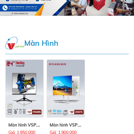
Màn Hình
M
àn hình VSP IP2408S
M
àn hình VSP V2407S (Trắng)
Giá: 1.950.000
Giá: 1.900.000