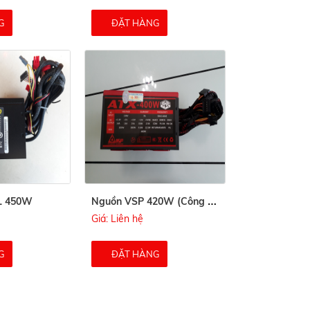
G
ĐẶT HÀNG
N
guồn VSP 420W (Công Suất Thực)
L 450W
Giá: Liên hệ
G
ĐẶT HÀNG