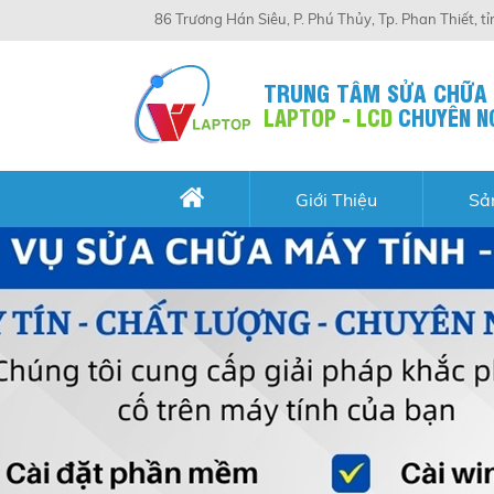
86 Trương Hán Siêu, P. Phú Thủy, Tp. Phan Thiết, t
TRUNG TÂM SỬA CHỮA
LAPTOP - LCD
CHUYÊN N
Giới Thiệu
Sả