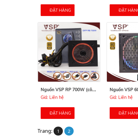
ĐẶT HÀNG
ĐẶT HÀN
N
guồn VSP RP 700W (công suất thực- 80Plus)
Giá: Liên hệ
Giá: Liên hệ
ĐẶT HÀNG
ĐẶT HÀN
Trang:
1
2