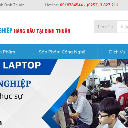
Hotline:
ỉnh Bình Thuận
0918784544
-
(0252) 3 827 211
Tìm kiếm
GHIỆP
HÀNG
ĐẦU
TẠI
BÌNH
THUẬN
n Phẩm
Sản Phẩm Công Nghệ
Dịch Vụ