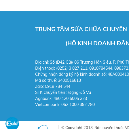
TRUNG TÂM SỬA CHỮA CHUYÊN N
(HỘ KINH DOANH ĐẶNG 
Địa chỉ: Số (D42 Cũ)/ 86 Trương Hán Siêu, P. Phú T
Điện thoại: (0252) 3 827 211, 0918784544,
098372
Chứng nhận đăng ký hộ kinh doanh số: 48A80041
Mã số thuế: 3400516813
Zalo: 0918 784 544
STK chuy
ển tiền : Đặng Đỗ Vũ
Agribank: 480 120 5005 323
Vietcombank: 062 1000 392 780
© Copyright 2018. Bản quyền thuộc Vũ