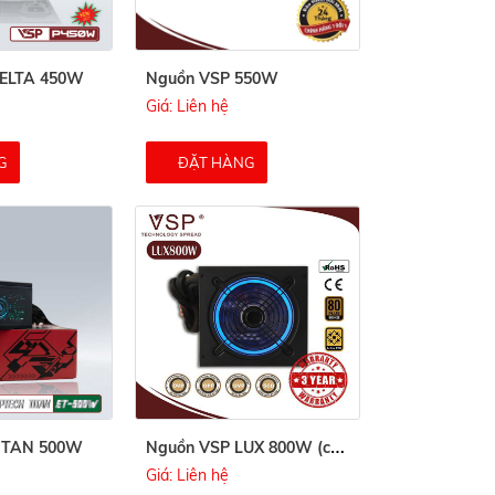
DELTA 450W
Nguồn VSP 550W
Giá: Liên hệ
G
ĐẶT HÀNG
N
guồn VSP LUX 800W (công suất thực - 80Plus)
ITAN 500W
Giá: Liên hệ