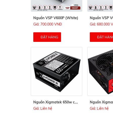
Nguồn VSP V600P (White)
Nguồn VSP V6
Giá: 700.000 VNĐ
Giá: 680.000
ĐẶT HÀNG
ĐẶT HÀN
N
guồn Xigmatek 650w công suất thực
Giá: Liên hệ
Giá: Liên hệ