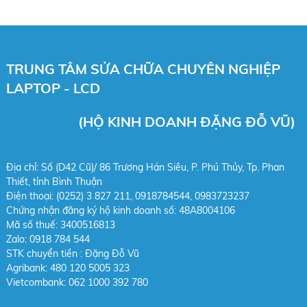
TRUNG TÂM SỬA CHỮA CHUYÊN NGHIỆP
LAPTOP - LCD
(HỘ KINH DOANH ĐẶNG ĐỖ VŨ)
Địa chỉ: Số (D42 Cũ)/ 86 Trương Hán Siêu, P. Phú Thủy, Tp. Phan
Thiết, tỉnh Bình Thuận
Điện thoại: (0252) 3 827 211, 0918784544,
0983723237
Chứng nhận đăng ký hộ kinh doanh số: 48A8004106
Mã số thuế: 3400516813
Zalo: 0918 784 544
STK chuy
ển tiền : Đặng Đỗ Vũ
Agribank: 480 120 5005 323
Vietcombank: 062 1000 392 780