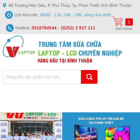
86 Trương Hán Siêu, P. Phú Thủy, Tp. Phan Thiết, tỉnh Bình Thuận
Lịch làm việc
8h00 - 12h, 14h - 18h, sáng chủ nhật
0
Hotline:
0918784544
-
(0252) 3 827 211
GIỎ HÀNG
TRUNG TÂM SỬA CHỮA
LAPTOP - LCD
CHUYÊN NGHIỆP
HÀNG
ĐẦU
TẠI
BÌNH
THUẬN