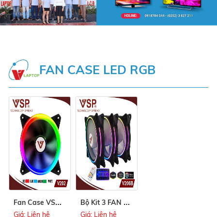
FAN CASE LED RGB
F
an Case VSP 202B LED 2 Mặt RGB
B
ộ Kit 3 FAN VSP V206B LED RGB
Giá: Liên hệ
Giá: Liên hệ