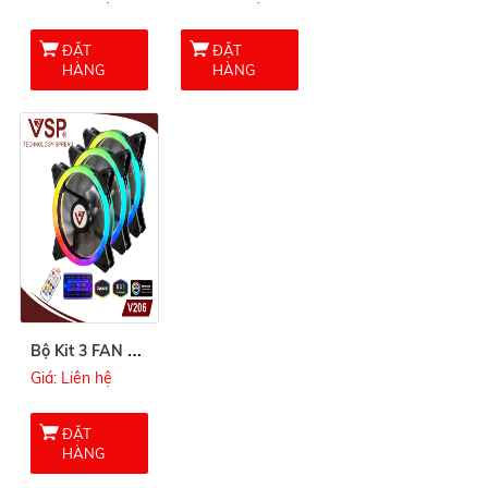
ĐẶT
ĐẶT
HÀNG
HÀNG
B
ộ Kit 3 FAN VSP V206 LED RGB
Giá: Liên hệ
ĐẶT
HÀNG