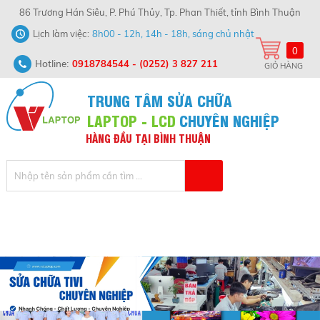
86 Trương Hán Siêu, P. Phú Thủy, Tp. Phan Thiết, tỉnh Bình Thuận
Lịch làm việc
8h00 - 12h, 14h - 18h, sáng chủ nhật
0
Hotline:
0918784544
-
(0252) 3 827 211
GIỎ HÀNG
TRUNG TÂM SỬA CHỮA
LAPTOP - LCD
CHUYÊN NGHIỆP
HÀNG
ĐẦU
TẠI
BÌNH
THUẬN