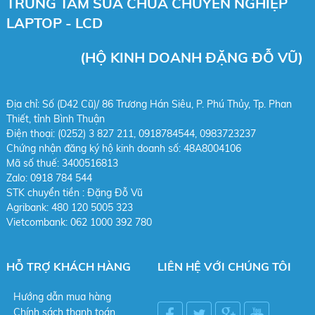
TRUNG TÂM SỬA CHỮA CHUYÊN NGHIỆP
LAPTOP - LCD
(HỘ KINH DOANH ĐẶNG ĐỖ VŨ)
Địa chỉ: Số (D42 Cũ)/ 86 Trương Hán Siêu, P. Phú Thủy, Tp. Phan
Thiết, tỉnh Bình Thuận
Điện thoại: (0252) 3 827 211, 0918784544,
0983723237
Chứng nhận đăng ký hộ kinh doanh số: 48A8004106
Mã số thuế: 3400516813
Zalo: 0918 784 544
STK chuy
ển tiền : Đặng Đỗ Vũ
Agribank: 480 120 5005 323
Vietcombank: 062 1000 392 780
HỖ TRỢ KHÁCH HÀNG
LIÊN HỆ VỚI CHÚNG TÔI
Hướng dẫn mua hàng
Chính sách thanh toán