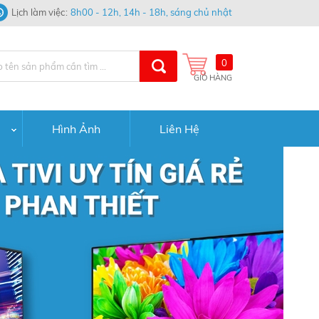
Lịch làm việc
8h00 - 12h, 14h - 18h, sáng chủ nhật
0
GIỎ HÀNG
Hình Ảnh
Liên Hệ