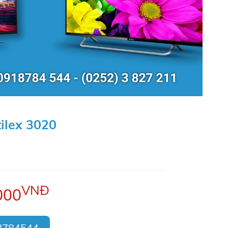
tilex 3020
VNĐ
000
8784544