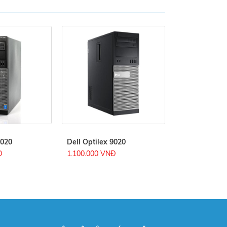
3020
Dell Optilex 9020
Đ
1.100.000 VNĐ