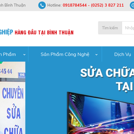
Hotline:
ỉnh Bình Thuận
0918784544
-
(0252) 3 827 211
Tìm kiếm
GHIỆP
HÀNG
ĐẦU
TẠI
BÌNH
THUẬN
n Phẩm
Sản Phẩm Công Nghệ
Dịch Vụ