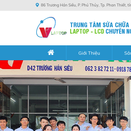
86 Trương Hán Siêu, P. Phú Thủy, Tp. Phan Thiết, t
TRUNG TÂM SỬA CHỮA
LAPTOP - LCD
CHUYÊN N
Giới Thiệu
Sả